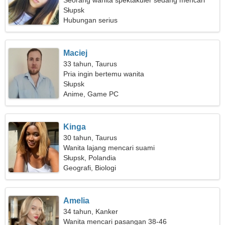
Seorang wanita spektakuler sedang mencari
seseorang seperti Anda
Słupsk
Hubungan serius
Maciej
33 tahun, Taurus
Pria ingin bertemu wanita
Słupsk
Anime, Game PC
Kinga
30 tahun, Taurus
Wanita lajang mencari suami
Słupsk, Polandia
Geografi, Biologi
Amelia
34 tahun, Kanker
Wanita mencari pasangan 38-46