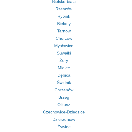
Bielsko-biala
Rzeszów
Rybnik
Bielany
Tarnow
Chorzów
Mysłowice
Suwałki
Żory
Mielec
Dębica
Świdnik
Chrzanów
Brzeg
Olkusz
Czechowice-Dziedzice
Dzierżoniów
Żywiec