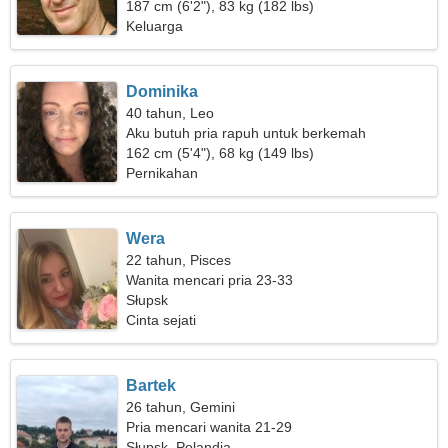
menggoda
187 cm (6'2"), 83 kg (182 lbs)
Keluarga
Dominika
40 tahun, Leo
Aku butuh pria rapuh untuk berkemah
162 cm (5'4"), 68 kg (149 lbs)
Pernikahan
Wera
22 tahun, Pisces
Wanita mencari pria 23-33
Słupsk
Cinta sejati
Bartek
26 tahun, Gemini
Pria mencari wanita 21-29
Słupsk, Polandia