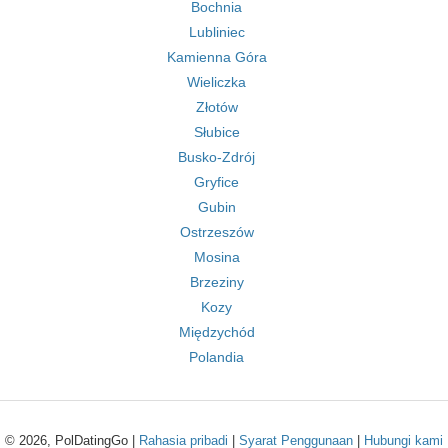
Bochnia
Lubliniec
Kamienna Góra
Wieliczka
Złotów
Słubice
Busko-Zdrój
Gryfice
Gubin
Ostrzeszów
Mosina
Brzeziny
Kozy
Międzychód
Polandia
© 2026, PolDatingGo |
Rahasia pribadi
|
Syarat Penggunaan
|
Hubungi kami