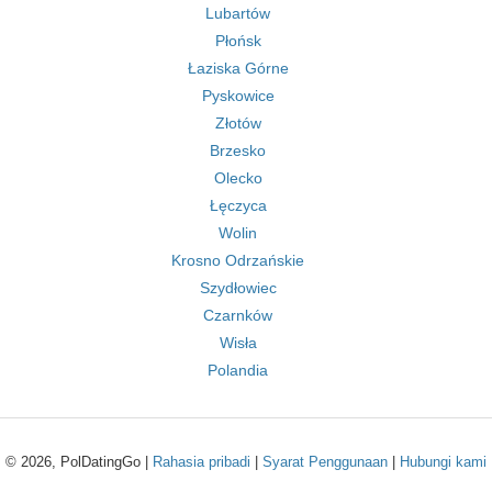
Lubartów
Płońsk
Łaziska Górne
Pyskowice
Złotów
Brzesko
Olecko
Łęczyca
Wolin
Krosno Odrzańskie
Szydłowiec
Czarnków
Wisła
Polandia
© 2026, PolDatingGo |
Rahasia pribadi
|
Syarat Penggunaan
|
Hubungi kami