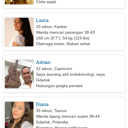
Cinta sejati
Laura
33 tahun, Kanker
Wanita mencari pasangan 38-43
168 cm (5'7"), 54 kg (119 lbs)
Olahraga motor, Makan sehat
Adrian
42 tahun, Capricorn
Saya seorang ahli endokrinologi, saya
membutuhkan wanita yang tulus
Gdańsk
Hubungan jangka pendek
Diana
35 tahun, Taurus
Wanita lajang mencari suami 38-44
Gdańsk, Polandia
Berjemur, Hewan peliharaan