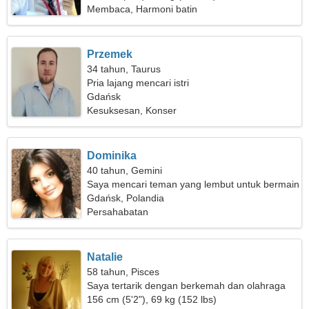
Membaca, Harmoni batin
Przemek
34 tahun, Taurus
Pria lajang mencari istri
Gdańsk
Kesuksesan, Konser
Dominika
40 tahun, Gemini
Saya mencari teman yang lembut untuk bermain
ski bersama
Gdańsk, Polandia
Persahabatan
Natalie
58 tahun, Pisces
Saya tertarik dengan berkemah dan olahraga
156 cm (5'2"), 69 kg (152 lbs)