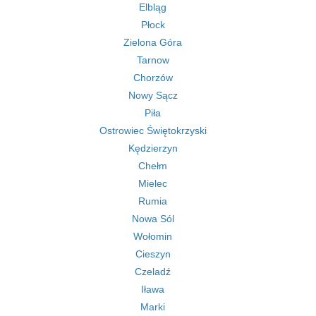
Elbląg
Płock
Zielona Góra
Tarnow
Chorzów
Nowy Sącz
Piła
Ostrowiec Świętokrzyski
Kędzierzyn
Chełm
Mielec
Rumia
Nowa Sól
Wołomin
Cieszyn
Czeladź
Iława
Marki