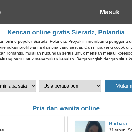
Masuk
Kencan online gratis Sieradz, Polandia
an online populer Sieradz, Polandia. Proyek ini membantu pengguna
mukan profil wanita dan pria yang sesuai. Cari mitra yang cocok di 
can romantis, mulailah hubungan serius untuk menikah melalui kores
ang baru untuk menemukan kenalan. Bergabunglah dengan situs ken
Pria dan wanita online
Barbara
ies
31 tahun, S