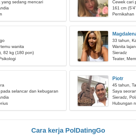
t yang sedang mencari
Cewek cari 
andia
161 cm (5'4"
n
Pernikahan
Magdalen
rgo
33 tahun, K
ertemu wanita
Wanita laja
), 82 kg (180 pon)
Sieradz
Psikologi
Teater, Mem
Piotr
bra
45 tahun, T
k pada selancar dan kebugaran
Saya seora
andia
seorang wan
Sieradz, Po
rius
Hubungan n
Cara kerja PolDatingGo