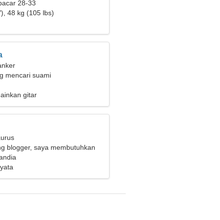
pacar 28-33
), 48 kg (105 lbs)
a
anker
ng mencari suami
ainkan gitar
aurus
ng blogger, saya membutuhkan
ita yang fantastis
landia
yata