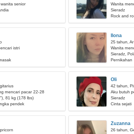
 wanita senior
Wanita men
andia
Sieradz
Rock and ro
Ilona
o
25 tahun, Ar
encari istri
Wanita menc
Sieradz, Po
masak
Pernikahan
Oli
gitarius
42 tahun, P
g mencari pacar 22-28
Aku butuh p
), 81 kg (178 lbs)
Sieradz
ngka pendek
Cinta sejati
Zuzanna
pricorn
26 tahun, G