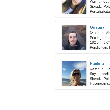
Wanita heba
pasangan
Sieradz, Pol
Persahabata
Gustaw
34 tahun, Vi
Pria ingin b
182 cm (6'0"
Pendidikan, 
Paulina
59 tahun, Li
Saya tertari
Sieradz, Pol
Hubungan se