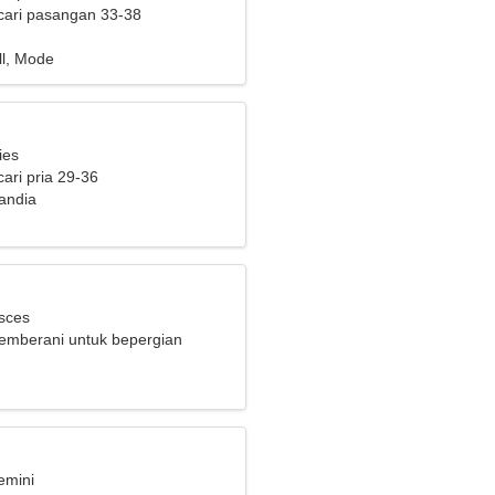
cari pasangan 33-38
ll, Mode
ies
ari pria 29-36
landia
isces
emberani untuk bepergian
emini