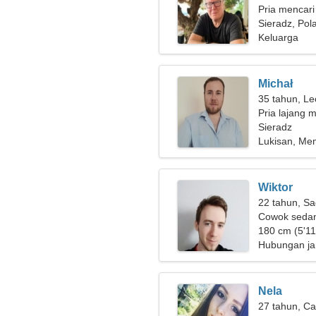
Pria mencari
Sieradz, Pol
Keluarga
Michał
35 tahun, Le
Pria lajang m
Sieradz
Lukisan, Me
Wiktor
22 tahun, Sa
Cowok sedan
180 cm (5'11"
Hubungan ja
Nela
27 tahun, Ca