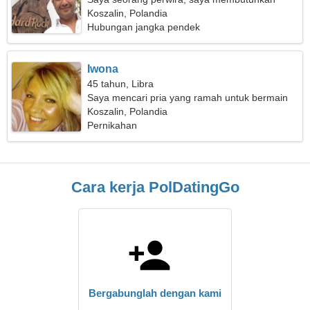
seorang wanita sederhana
Koszalin, Polandia
Hubungan jangka pendek
Iwona
45 tahun, Libra
Saya mencari pria yang ramah untuk bermain
ski bersama
Koszalin, Polandia
Pernikahan
Cara kerja PolDatingGo
Bergabunglah dengan kami