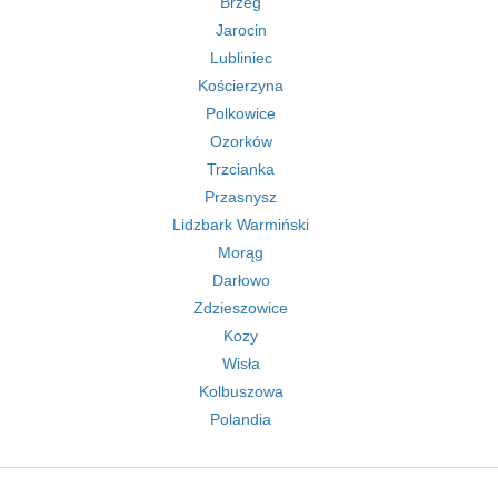
Brzeg
Jarocin
Lubliniec
Kościerzyna
Polkowice
Ozorków
Trzcianka
Przasnysz
Lidzbark Warmiński
Morąg
Darłowo
Zdzieszowice
Kozy
Wisła
Kolbuszowa
Polandia