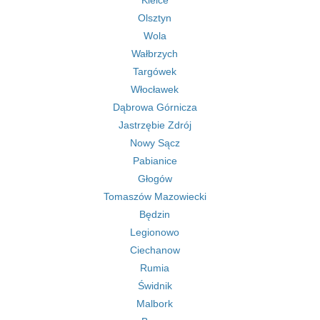
Kielce
Olsztyn
Wola
Wałbrzych
Targówek
Włocławek
Dąbrowa Górnicza
Jastrzębie Zdrój
Nowy Sącz
Pabianice
Głogów
Tomaszów Mazowiecki
Będzin
Legionowo
Ciechanow
Rumia
Świdnik
Malbork