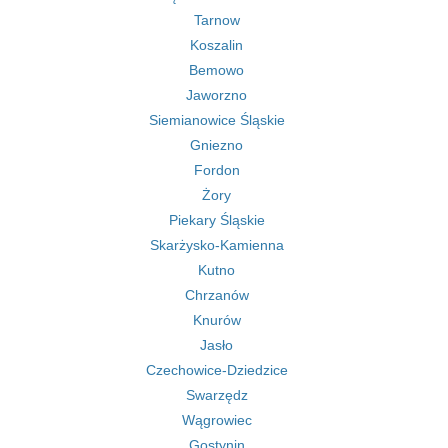
Tarnow
Koszalin
Bemowo
Jaworzno
Siemianowice Śląskie
Gniezno
Fordon
Żory
Piekary Śląskie
Skarżysko-Kamienna
Kutno
Chrzanów
Knurów
Jasło
Czechowice-Dziedzice
Swarzędz
Wągrowiec
Gostynin