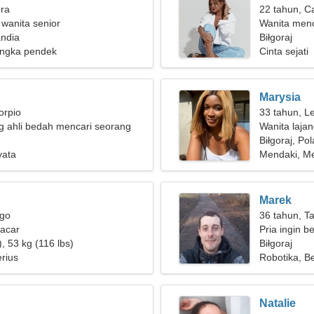
bra
22 tahun, C
 wanita senior
Wanita menc
andia
Biłgoraj
ngka pendek
Cinta sejati
Marysia
orpio
33 tahun, L
g ahli bedah mencari seorang
Wanita laja
g menawan
Biłgoraj, Po
yata
Mendaki, M
Marek
rgo
36 tahun, T
pacar
Pria ingin 
, 53 kg (116 lbs)
Biłgoraj
rius
Robotika, B
Natalie