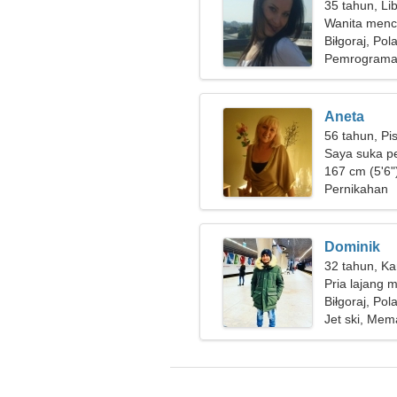
35 tahun, Li
Wanita menc
Biłgoraj, Pol
Pemrograman
Aneta
56 tahun, Pi
Saya suka pe
167 cm (5'6")
Pernikahan
Dominik
32 tahun, Ka
Pria lajang m
Biłgoraj, Pol
Jet ski, Me