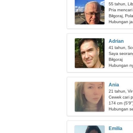
55 tahun, Li
Pria mencari
Biłgoraj, Pol
Hubungan ja
Adrian
41 tahun, Sc
Saya seoran
wanita yan
Biłgoraj
Hubungan n
Ania
21 tahun, Vi
Cewek cari 
174 cm (5'9")
Hubungan se
Emilia