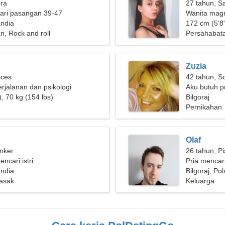
bra
27 tahun, Sa
ari pasangan 39-47
Wanita magn
andia
172 cm (5'8"
, Rock and roll
Persahabat
Zuzia
sces
42 tahun, S
rjalanan dan psikologi
Aku butuh pr
, 70 kg (154 lbs)
bersama
Biłgoraj
Pernikahan
Olaf
nker
26 tahun, P
encari istri
Pria mencar
andia
Biłgoraj, Po
masak
Keluarga