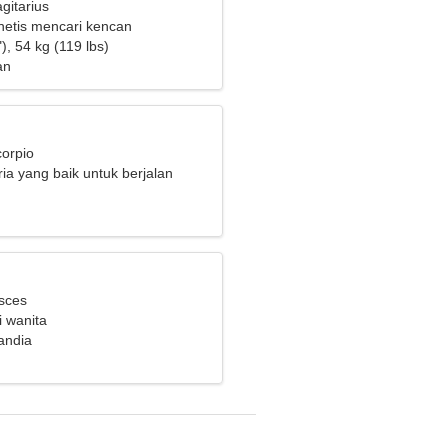
gitarius
etis mencari kencan
), 54 kg (119 lbs)
an
corpio
ia yang baik untuk berjalan
isces
i wanita
landia